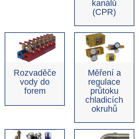
kanálů
(CPR)
Rozvaděče
Měření a
vody do
regulace
forem
průtoku
chladicích
okruhů