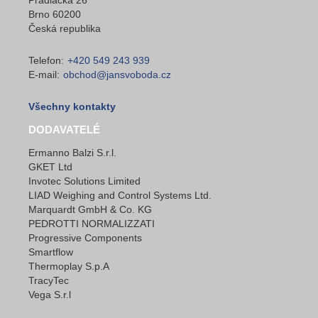
Brno 60200
Česká republika
Telefon:
+420 549 243 939
E-mail:
obchod@jansvoboda.cz
Všechny kontakty
DODAVATELÉ
Ermanno Balzi S.r.l.
GKET Ltd
Invotec Solutions Limited
LIAD Weighing and Control Systems Ltd.
Marquardt GmbH & Co. KG
PEDROTTI NORMALIZZATI
Progressive Components
Smartflow
Thermoplay S.p.A
TracyTec
Vega S.r.l