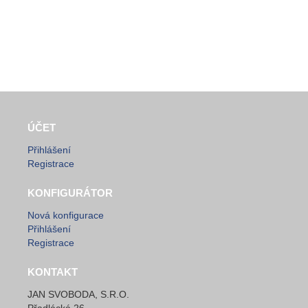
ÚČET
Přihlášení
Registrace
KONFIGURÁTOR
Nová konfigurace
Přihlášení
Registrace
KONTAKT
JAN SVOBODA, S.R.O.
Přadlácká 26