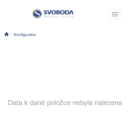
Toggle n
Konfigurátor
Data k dané položce nebyla nalezena