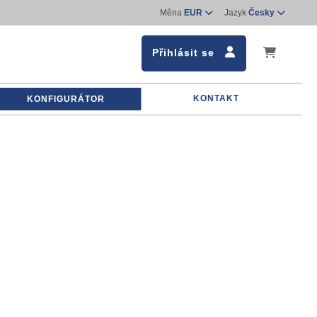
Měna
EUR
Jazyk
Česky
Přihlásit se
KONTAKT
KONFIGURÁTOR