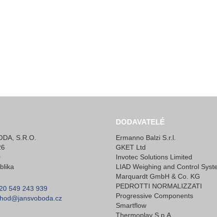
DODAVATELÉ
DA, S.R.O.
Ermanno Balzi S.r.l.
26
GKET Ltd
0
Invotec Solutions Limited
blika
LIAD Weighing and Control Syst
Marquardt GmbH & Co. KG
PEDROTTI NORMALIZZATI
20 549 243 939
Progressive Components
hod@jansvoboda.cz
Smartflow
Thermoplay S.p.A