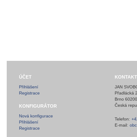
ÚČET
KONTAKT
Přihlášení
JAN SVOBO
Registrace
Přadlácká 
Brno 6020
Česká repu
KONFIGURÁTOR
Nová konfigurace
Telefon:
+4
Přihlášení
E-mail:
obc
Registrace