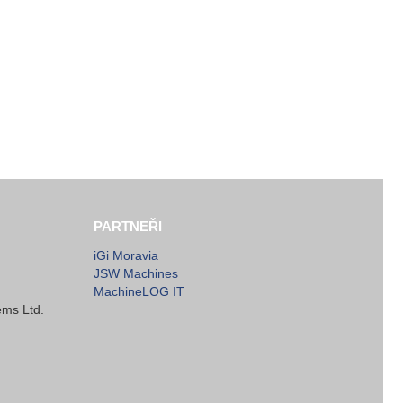
PARTNEŘI
iGi Moravia
JSW Machines
MachineLOG IT
ems Ltd.