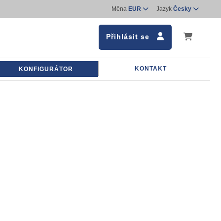
Měna
EUR
Jazyk
Česky
Přihlásit se
KONTAKT
KONFIGURÁTOR