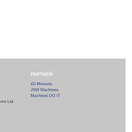
PARTNEŘI
iGi Moravia
JSW Machines
MachineLOG IT
ems Ltd.