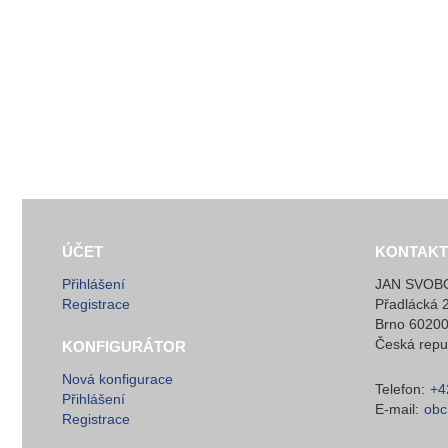
ÚČET
KONTAKT
Přihlášení
JAN SVOBO
Registrace
Přadlácká 
Brno 6020
Česká repu
KONFIGURÁTOR
Nová konfigurace
Telefon:
+4
Přihlášení
E-mail:
obc
Registrace