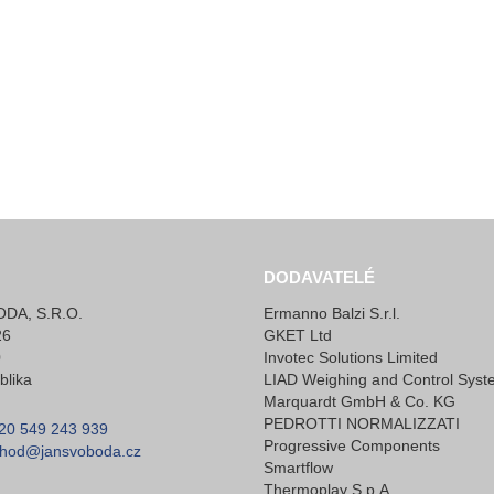
DODAVATELÉ
DA, S.R.O.
Ermanno Balzi S.r.l.
26
GKET Ltd
0
Invotec Solutions Limited
blika
LIAD Weighing and Control Syst
Marquardt GmbH & Co. KG
PEDROTTI NORMALIZZATI
20 549 243 939
Progressive Components
hod@jansvoboda.cz
Smartflow
Thermoplay S.p.A