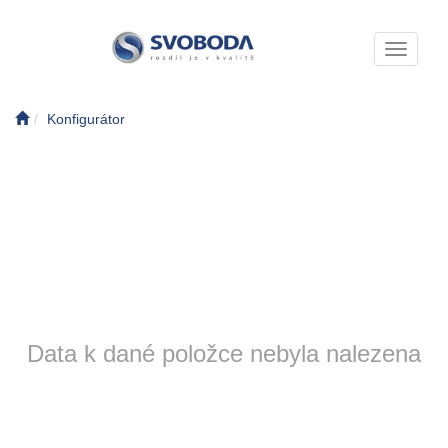
Toggle n
Konfigurátor
Data k dané položce nebyla nalezena