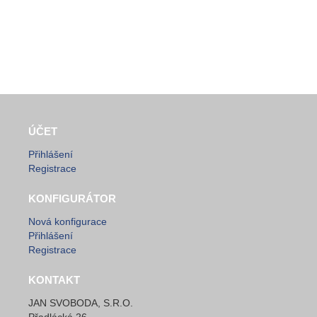
ÚČET
Přihlášení
Registrace
KONFIGURÁTOR
Nová konfigurace
Přihlášení
Registrace
KONTAKT
JAN SVOBODA, S.R.O.
Přadlácká 26