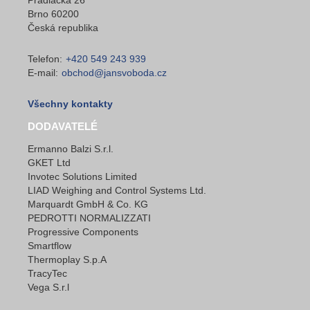
Brno 60200
Česká republika
Telefon:
+420 549 243 939
E-mail:
obchod@jansvoboda.cz
Všechny kontakty
DODAVATELÉ
Ermanno Balzi S.r.l.
GKET Ltd
Invotec Solutions Limited
LIAD Weighing and Control Systems Ltd.
Marquardt GmbH & Co. KG
PEDROTTI NORMALIZZATI
Progressive Components
Smartflow
Thermoplay S.p.A
TracyTec
Vega S.r.l