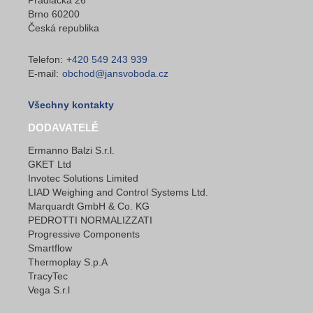
Brno 60200
Česká republika
Telefon:
+420 549 243 939
E-mail:
obchod@jansvoboda.cz
Všechny kontakty
DODAVATELÉ
Ermanno Balzi S.r.l.
GKET Ltd
Invotec Solutions Limited
LIAD Weighing and Control Systems Ltd.
Marquardt GmbH & Co. KG
PEDROTTI NORMALIZZATI
Progressive Components
Smartflow
Thermoplay S.p.A
TracyTec
Vega S.r.l