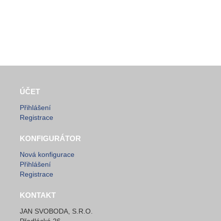
ÚČET
Přihlášení
Registrace
KONFIGURÁTOR
Nová konfigurace
Přihlášení
Registrace
KONTAKT
JAN SVOBODA, S.R.O.
Přadlácká 26