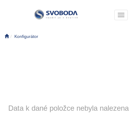
Toggle n
Konfigurátor
Data k dané položce nebyla nalezena