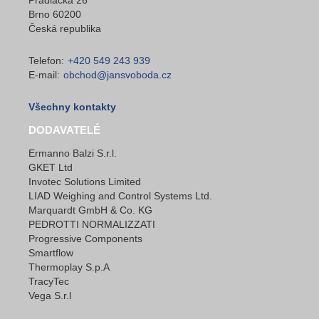
Brno 60200
Česká republika
Telefon:
+420 549 243 939
E-mail:
obchod@jansvoboda.cz
Všechny kontakty
DODAVATELÉ
Ermanno Balzi S.r.l.
GKET Ltd
Invotec Solutions Limited
LIAD Weighing and Control Systems Ltd.
Marquardt GmbH & Co. KG
PEDROTTI NORMALIZZATI
Progressive Components
Smartflow
Thermoplay S.p.A
TracyTec
Vega S.r.l