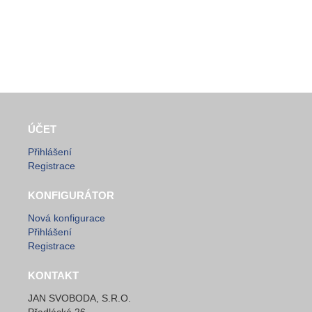
ÚČET
Přihlášení
Registrace
KONFIGURÁTOR
Nová konfigurace
Přihlášení
Registrace
KONTAKT
JAN SVOBODA, S.R.O.
Přadlácká 26