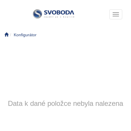
Toggle n
Konfigurátor
Data k dané položce nebyla nalezena